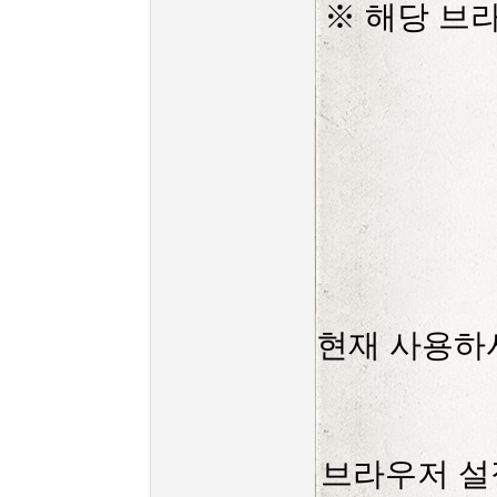
※ 해당 브
현재 사용하
브라우저 설