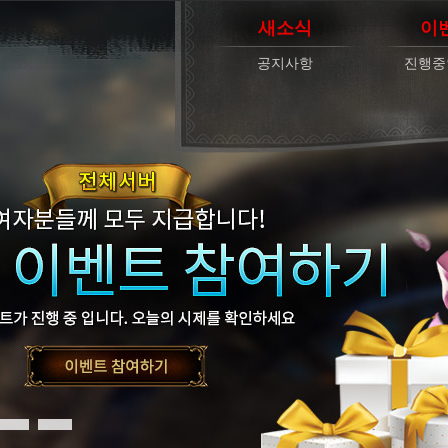
새소식
이
공지사항
진행중