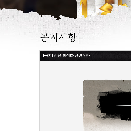
[공지] 검풍 최적화 관련 안내